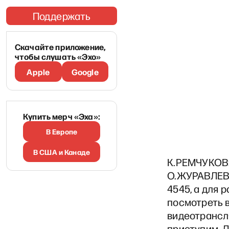
Поддержать
Скачайте приложение,
чтобы слушать «Эхо»
Apple
Google
Купить мерч «Эха»:
В Европе
В США и Канаде
К.РЕМЧУКОВ:
О.ЖУРАВЛЕВА
4545, а для
посмотреть в
видеотрансля
приступим. 