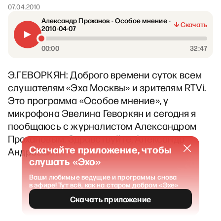
07.04.2010
Александр Проханов - Особое мнение -
Скачать
2010-04-07
00:00
32:47
Э.ГЕВОРКЯН: Доброго времени суток всем
слушателям «Эха Москвы» и зрителям RTVi.
Это программа «Особое мнение», у
микрофона Эвелина Геворкян и сегодня я
пообщаюсь с журналистом Александром
Прохановым. Здравствуйте, Александр
Скачайте приложение, чтобы
Андреевич.
слушать «Эхо»
Ваши любимые ведущие и программы снова
в эфире! Тут всё, как на старом добром «Эхе»
Скачать приложение