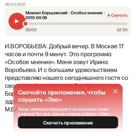
06.04.2010
Михаил Барщевский - Особое мнение -
Скачать
2010-04-06
00:00
32:54
И.ВОРОБЬЕВА: Добрый вечер. В Москве 17
часов и почти 9 минут. Это программа
«Особое мнение». Меня зовут Ирина
Воробьева. И с большим удовольствием
представляю нашего сегодняшнего гостя со
своим особым мнением. Это Михаил
Скачайте приложение, чтобы
Барщевский. Михаил Юрьевич,
слушать «Эхо»
здравствуйте.
М.БАРЩЕВСКИЙ: Здравствуйте.
Ваши любимые ведущие и программы снова
в эфире! Тут всё, как на старом добром «Эхе»
Скачать приложение