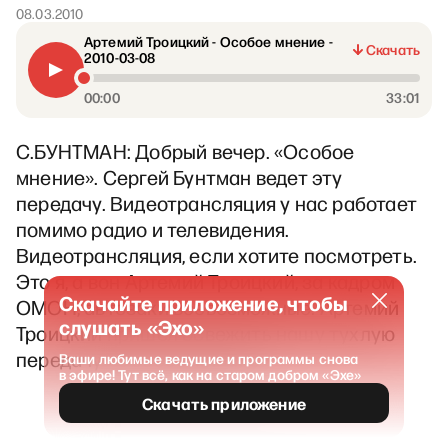
08.03.2010
Артемий Троицкий - Особое мнение -
Скачать
2010-03-08
00:00
33:01
С.БУНТМАН: Добрый вечер. «Особое
мнение». Сергей Бунтман ведет эту
передачу. Видеотрансляция у нас работает
помимо радио и телевидения.
Видеотрансляция, если хотите посмотреть.
Это я, а вон Артемий Троицкий, за кадром
Скачайте приложение, чтобы
ОМОН, автозаки всевозможные. Артемий
слушать «Эхо»
Троицкий пришел освежить нашу тухлую
передачу «Особое мнение».
Ваши любимые ведущие и программы снова
в эфире! Тут всё, как на старом добром «Эхе»
Скачать приложение