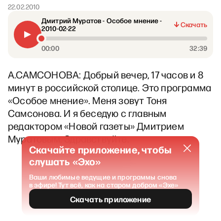
22.02.2010
Дмитрий Муратов - Особое мнение -
Скачать
2010-02-22
00:00
32:39
А.САМСОНОВА: Добрый вечер, 17 часов и 8
минут в российской столице. Это программа
«Особое мнение». Меня зовут Тоня
Самсонова. И я беседую с главным
редактором «Новой газеты» Дмитрием
Муратовым. Здравствуйте.
Скачайте приложение, чтобы
слушать «Эхо»
Ваши любимые ведущие и программы снова
в эфире! Тут всё, как на старом добром «Эхе»
Скачать приложение