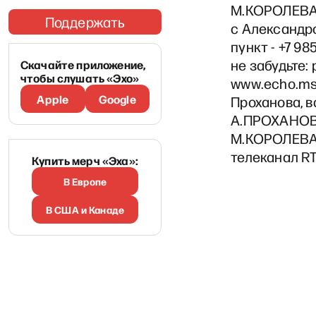
М.КОРОЛЕВА: 
Поддержать
с Александр
пункт - +7 98
не забудьте:
Скачайте приложение,
чтобы слушать «Эхо»
www.echo.ms
Apple
Google
Проханова, в
А.ПРОХАНОВ:
М.КОРОЛЕВА: 
телеканал RT
Купить мерч «Эха»:
В Европе
В США и Канаде