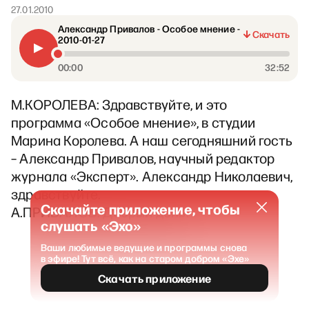
27.01.2010
Александр Привалов - Особое мнение -
Скачать
2010-01-27
00:00
32:52
М.КОРОЛЕВА: Здравствуйте, и это
программа «Особое мнение», в студии
Марина Королева. А наш сегодняшний гость
– Александр Привалов, научный редактор
журнала «Эксперт». Александр Николаевич,
здравствуйте.
Скачайте приложение, чтобы
А.ПРИВАЛОВ: Добрый день.
слушать «Эхо»
Ваши любимые ведущие и программы снова
в эфире! Тут всё, как на старом добром «Эхе»
Скачать приложение