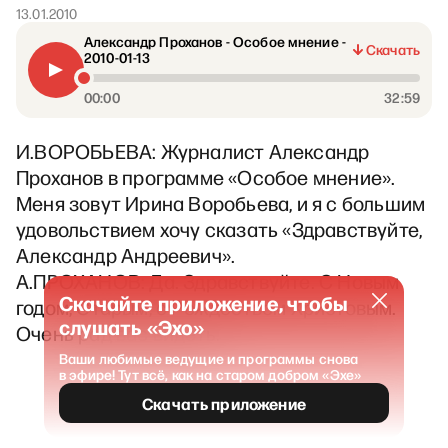
13.01.2010
Александр Проханов - Особое мнение -
Скачать
2010-01-13
00:00
32:59
И.ВОРОБЬЕВА: Журналист Александр
Проханов в программе «Особое мнение».
Меня зовут Ирина Воробьева, и я с большим
удовольствием хочу сказать «Здравствуйте,
Александр Андреевич».
А.ПРОХАНОВ: Да. Здравствуйте. С Новым
Скачайте приложение, чтобы
годом, Старым, с Рождеством Христовым.
слушать «Эхо»
Очень рад вас видеть.
Ваши любимые ведущие и программы снова
в эфире! Тут всё, как на старом добром «Эхе»
Скачать приложение