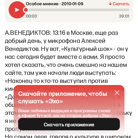
Особое мнение - 2010-01-09
Скачать
00:00
39:01
А.ВЕНЕДИКТОВ: 13:16 в Москве, еще раз
добрый день, у микрофона Алексей
Венедиктов. Ну вот, «Культурный шок» - он у
нас сегодня будет вместе с вами. Я просто
хотел сказать, что очень смешно на нашем
сайте, там уже начали люди выступать:
«Наконец-то кто-то выступил против
кинофильма «Аватар»!» Да, уже с криками
Скачайте приложение, чтобы
«Долой «Аватар», чуждая культура!» Ну, в
слушать «Эхо»
общем, зайдите, посмотрите и примите в
Ваши любимые ведущие и программы снова
этом участие. Мне легко говорить, поскольку
в эфире! Тут всё, как на старом добром «Эхе»
я не смотрел – я это могу радостно
Скачать приложение
пропустить мимо.
На самом деле, говоря о культуре в широком