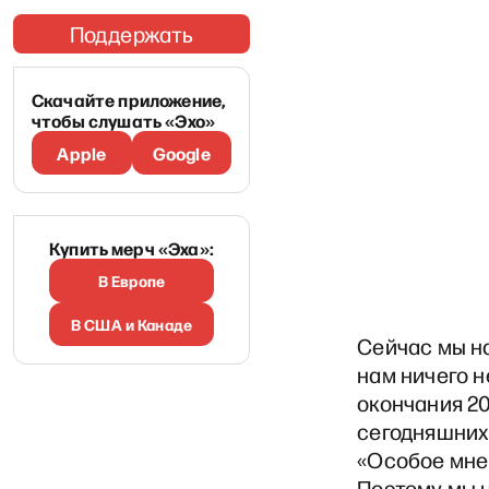
Поддержать
Скачайте приложение,
чтобы слушать «Эхо»
Apple
Google
Купить мерч «Эха»:
В Европе
В США и Канаде
Сейчас мы на
нам ничего н
окончания 20
сегодняшних
«Особое мнен
Поэтому мы н