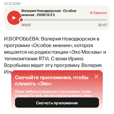
23.12.2009
Валерия Новодворская - Особое
Скачать
мнение - 2009-12-23
00:00
32:57
И.ВОРОБЬЕВА: Валерия Новодворская в
программе «Особое мнение», которая
вещается на радиостанции «Эхо Москвы» и
телекомпании RTVi. С вами Ирина
Воробьева ведет эту программу. Валерия
Ильинична, здравствуйте.
Скачайте приложение, чтобы
слушать «Эхо»
Ваши любимые ведущие и программы снова
в эфире! Тут всё, как на старом добром «Эхе»
Скачать приложение