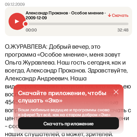
09.12.2009
Александр Проханов - Особое мнение -
Скачать
2009-12-09
00:00
32:48
О.ЖУРАВЛЕВА: Добрый вечер, это
программа «Особое мнение», меня зовут
Ольга Журавлева. Наш гость сегодня, как и
всегда, Александр Проханов. Здравствуйте,
Александр Андреевич. Наша
видеотрансляция к услугам тех, кто хочет ею
Скачайте приложение, чтобы
воспользоваться, и наш смс - +7 985 970
слушать «Эхо»
4545. И, как всегда заранее присланные
вопросы по интернету и хотела бы я начать с
Ваши любимые ведущие и программы снова
в эфире! Тут всё, как на старом добром «Эхе»
центрального события последнего времени
Скачать приложение
– соответственно, с вопроса одного из
наших слушателей, а может, зрителей.