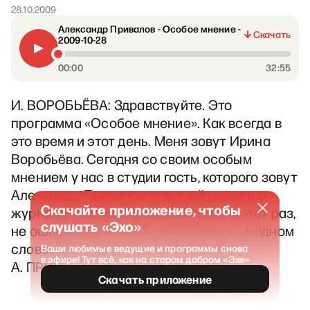
28.10.2009
Александр Привалов - Особое мнение -
Скачать
2009-10-28
00:00
32:55
И. ВОРОБЬЁВА: Здравствуйте. Это
программа «Особое мнение». Как всегда в
это время и этот день. Меня зовут Ирина
Воробьёва. Сегодня со своим особым
мнением у нас в студии гость, которого зовут
Александр Привалов, научный редактор
Скачайте приложение, чтобы
журнала «Эксперт», я справилась в этот раз,
слушать «Эхо»
не ошиблась в Вашей должности ни в одном
слове.
Ваши любимые ведущие и программы снова
в эфире! Тут всё, как на старом добром «Эхе»
А. ПРИВАЛОВ: Я в Вас не сомневался.
Скачать приложение