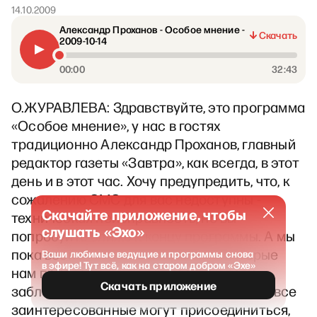
14.10.2009
Александр Проханов - Особое мнение -
Скачать
2009-10-14
00:00
32:43
О.ЖУРАВЛЕВА: Здравствуйте, это программа
«Особое мнение», у нас в гостях
традиционно Александр Проханов, главный
редактор газеты «Завтра», как всегда, в этот
день и в этот час. Хочу предупредить, что, к
сожалению СМС для вас недоступны -
Скачайте приложение, чтобы
техническая неисправность, но вы
слушать «Эхо»
попробуйте ближе к концу программы. А мы
пока воспользуемся вопросами, которые
Ваши любимые ведущие и программы снова
в эфире! Тут всё, как на старом добром «Эхе»
нам прислали наши радиослушатели
Скачать приложение
заблаговременно, по интернету. Кстати, все
заинтересованные могут присоединиться,