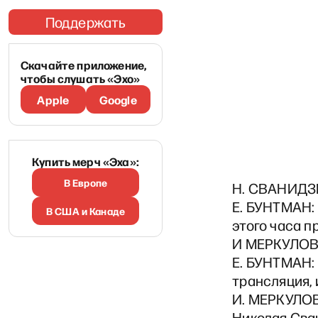
Поддержать
Скачайте приложение,
чтобы слушать «Эхо»
Apple
Google
Купить мерч «Эха»:
В Европе
Н. СВАНИДЗЕ
Е. БУНТМАН: 
В США и Канаде
этого часа 
И МЕРКУЛОВА
Е. БУНТМАН: 
трансляция, 
И. МЕРКУЛОВ
Николая Сва