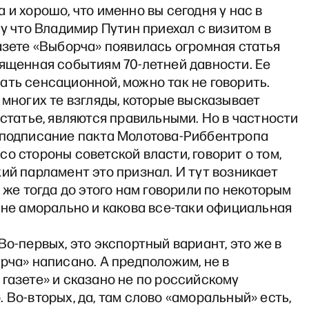
 и хорошо, что именно вы сегодня у нас в
му что Владимир Путин приехал с визитом в
азете «Выборча» появилась огромная статья
ященная событиям 70-летней давности. Ее
ть сенсационной, можно так не говорить.
 многих те взгляды, которые высказывает
 статье, являются правильными. Но в частности
 подписание пакта Молотова-Риббентропа
о стороны советской власти, говорит о том,
ий парламент это признал. И тут возникает
о же тогда до этого нам говорили по некоторым
 не аморально и какова все-таки официальная
Во-первых, это экспортный вариант, это же в
рча» написано. А предположим, не в
газете» и сказано не по российскому
 Во-вторых, да, там слово «аморальный» есть,