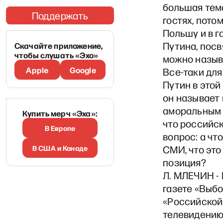
большая тема
Поддержать
гостях, пото
Польшу и в г
Путина, посв
Скачайте приложение,
чтобы слушать «Эхо»
можно называ
Apple
Google
Все-таки для
Путин в этой
он называет
аморальным с
Купить мерч «Эха»:
что российск
В Европе
вопрос: а чт
В США и Канаде
СМИ, что это
позиция?
Л. МЛЕЧИН - 
газете «Выбо
«Российской 
телевидению.