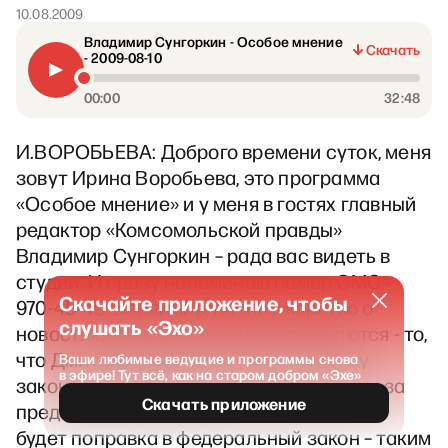
10.08.2009
Владимир Сунгоркин - Особое мнение
Скачать
- 2009-08-10
00:00
32:48
И.ВОРОБЬЕВА: Доброго времени суток, меня
зовут Ирина Воробьева, это программа
«Особое мнение» и у меня в гостях главный
редактор «Комсомольской правды»
Владимир Сунгоркин – рада вас видеть в
студии. И сразу напоминаю номер СМС -
Скачайте приложение, чтобы
970-45-45. Владимир, начнем коротко о
слушать «Эхо»
новостях, которые сегодня обсуждаются - то,
что Дмитрий Медведев внес с Госдуму
Ваши любимые ведущие и программы снова
в эфире! Тут всё, как на старом добром «Эхе»
законопроект об использовании армии за
Скачать приложение
пределами РФ и речь идет о том, что это
будет поправка в федеральный закон – таким