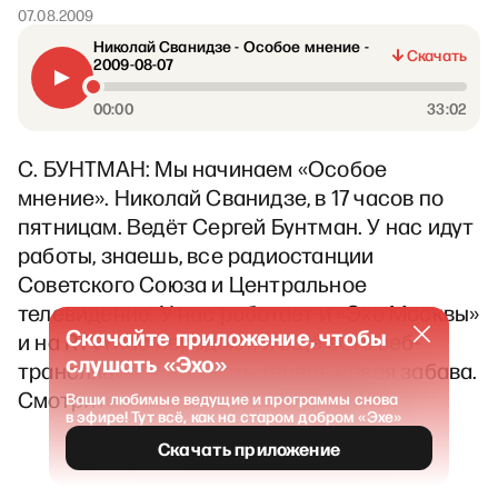
07.08.2009
Николай Сванидзе - Особое мнение -
Скачать
2009-08-07
00:00
33:02
С. БУНТМАН: Мы начинаем «Особое
мнение». Николай Сванидзе, в 17 часов по
пятницам. Ведёт Сергей Бунтман. У нас идут
работы, знаешь, все радиостанции
Советского Союза и Центральное
телевидение. У нас работает и «Эхо Москвы»
Скачайте приложение, чтобы
и на RTVi нас передают, и ещё есть веб-
слушать «Эхо»
трансляция. У нас есть теперь новая забава.
Смотрите запись видеотрансляции
Ваши любимые ведущие и программы снова
в эфире! Тут всё, как на старом добром «Эхе»
Скачать приложение