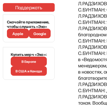
Л.РАДЗИХОВС
Поддержать
С.БУНТМАН: О
Л.РАДЗИХОВС
С.БУНТМАН: Я 
Скачайте приложение,
чтобы слушать «Эхо»
Л.РАДЗИХОВС
Apple
Google
благородном 
С.БУНТМАН: Н
Л.РАДЗИХОВС
С.БУНТМАН: Н
Купить мерч «Эха»:
в «Ведомост
В Европе
менеджерам, 
В США и Канаде
в новостях, 
благотворит
Л.РАДЗИХОВС
С.БУНТМАН: 
Л.РАДЗИХОВС
такая. Вообщ