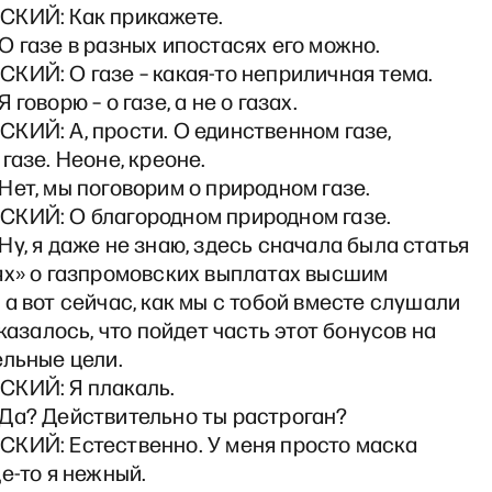
КИЙ: Как прикажете.
 газе в разных ипостасях его можно.
КИЙ: О газе – какая-то неприличная тема.
говорю – о газе, а не о газах.
КИЙ: А, прости. О единственном газе,
газе. Неоне, креоне.
ет, мы поговорим о природном газе.
КИЙ: О благородном природном газе.
у, я даже не знаю, здесь сначала была статья
ях» о газпромовских выплатах высшим
а вот сейчас, как мы с тобой вместе слушали
оказалось, что пойдет часть этот бонусов на
ельные цели.
КИЙ: Я плакаль.
Да? Действительно ты растроган?
КИЙ: Естественно. У меня просто маска
е-то я нежный.