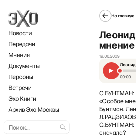
На главную
Леонид
Новости
мнение 
Передачи
Мнения
19.06.2009
Документы
Леонид 
«В
Персоны
00:00
Встречи
С.БУНТМАН: 
Эхо Книги
«Особое мнен
Бунтман. Лен
Архив Эха Москвы
Л.РАДЗИХОВ
С.БУНТМАН: Н
сначала?