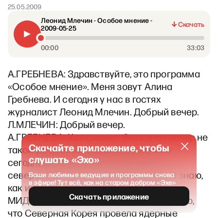
25.05.2009
Леонид Млечин - Особое мнение -
Скачать
2009-05-25
00:00
33:03
А.ГРЕБНЕВА: Здравствуйте, это программа
«Особое мнение». Меня зовут Алина
Гребнева. И сегодня у нас в гостях
журналист Леонид Млечин. Добрый вечер.
Л.МЛЕЧИН: Добрый вечер.
А.ГРЕБНЕВА: Хотя, может быть, этот вечер не
Скачайте приложение, чтобы
такой уж добрый. Потому что начало
слушать «Эхо»
сегодняшнего дня нам омрачили
северокорейские друзья или даже не знаю,
Ваши любимые ведущие и программы снова
в эфире! Тут всё, как на старом добром «Эхе»
как их назвать, потому что по реакции
Скачать приложение
МИДа… ну, всем, я надеюсь, уже известно,
что Северная Корея провела ядерные