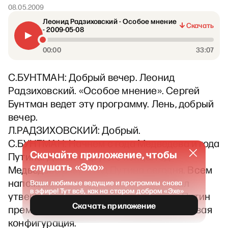
08.05.2009
Леонид Радзиховский - Особое мнение
Скачать
- 2009-05-08
00:00
33:07
С.БУНТМАН: Добрый вечер. Леонид
Радзиховский. «Особое мнение». Сергей
Бунтман ведет эту программу. Лень, добрый
вечер.
Л.РАДЗИХОВСКИЙ: Добрый.
С.БУНТМАН: Начнем с года Медведева и года
Скачайте приложение, чтобы
Путина. Давай с другого конца. Год
слушать «Эхо»
Медведева вчера, год Путина сегодня. Всем
напоминаю, кто забыл – 8-го числа был
Ваши любимые ведущие и программы снова
в эфире! Тут всё, как на старом добром «Эхе»
утвержден Владимир Владимирович Путин
Скачать приложение
премьер-министром, и образовалась новая
конфигурация.