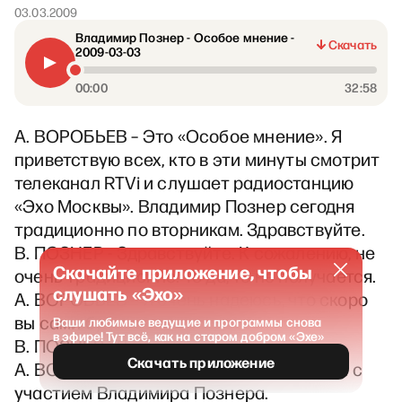
03.03.2009
Владимир Познер - Особое мнение -
Скачать
2009-03-03
00:00
32:58
А. ВОРОБЬЕВ – Это «Особое мнение». Я
приветствую всех, кто в эти минуты смотрит
телеканал RTVi и слушает радиостанцию
«Эхо Москвы». Владимир Познер сегодня
традиционно по вторникам. Здравствуйте.
В. ПОЗНЕР - Здравствуйте. К сожалению, не
Скачайте приложение, чтобы
очень традиционно. То да, то не получается.
слушать «Эхо»
А. ВОРОБЬЕВ – Я очень надеюсь, что скоро
вы сами будете сидеть здесь…
Ваши любимые ведущие и программы снова
в эфире! Тут всё, как на старом добром «Эхе»
В. ПОЗНЕР - Я надеюсь…
Скачать приложение
А. ВОРОБЬЕВ – И тогда будет программа с
участием Владимира Познера.