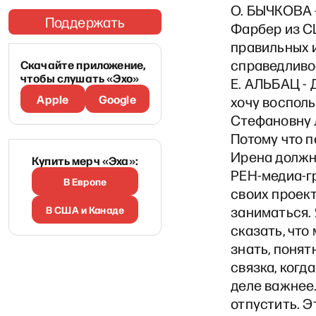
О. БЫЧКОВА -
Поддержать
Фарбер из СШ
правильных 
справедливо
Скачайте приложение,
чтобы слушать «Эхо»
Е. АЛЬБАЦ - 
Apple
Google
хочу воспол
Стефановну 
Потому что п
Ирена должн
Купить мерч «Эха»:
РЕН-медиа-гр
В Европе
своих проек
В США и Канаде
заниматься. 
сказать, что 
знать, понят
связка, когда
деле важнее.
отпустить. Э