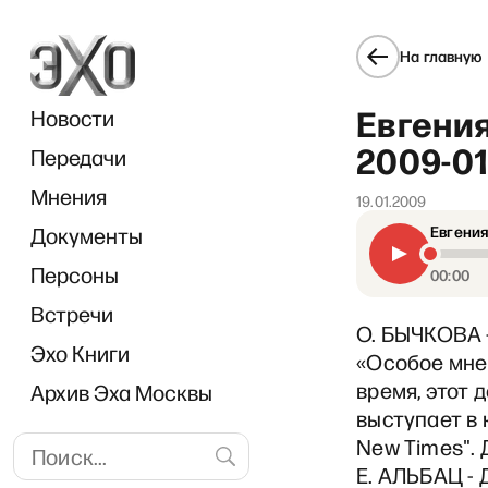
На главную
Евгения
Новости
2009-01
Передачи
Мнения
19.01.2009
Документы
Евгения
Персоны
00:00
Встречи
О. БЫЧКОВА -
Эхо Книги
«Особое мнен
время, этот 
Архив Эха Москвы
выступает в 
New Times". 
Е. АЛЬБАЦ - 