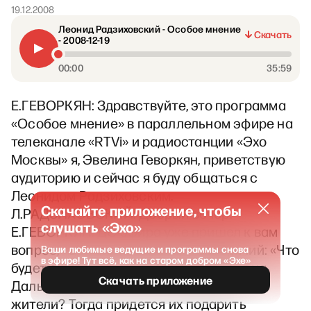
19.12.2008
Леонид Радзиховский - Особое мнение
Скачать
- 2008-12-19
00:00
35:59
Е.ГЕВОРКЯН: Здравствуйте, это программа
«Особое мнение» в параллельном эфире на
телеканале «RTVi» и радиостанции «Эхо
Москвы» я, Эвелина Геворкян, приветствую
аудиторию и сейчас я буду общаться с
Леонидом Радзиховским.
Скачайте приложение, чтобы
Л.РАДЗИХОВСКИЙ: Добрый вечер.
слушать «Эхо»
Е.ГЕВОРКЯН: ДО эфира уже пришел к вам
вопрос, - вот что значит вопрос горячий: «Что
Ваши любимые ведущие и программы снова
в эфире! Тут всё, как на старом добром «Эхе»
будет с машинами, которые привезут на
Скачать приложение
Дальний Восток, если их не возьмут
жители? Тогда придется их подарить