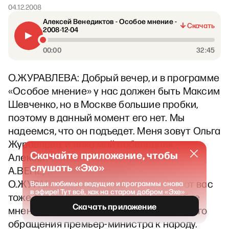
04.12.2008
Алексей Венедиктов - Особое мнение -
Скачать
2008-12-04
00:00
32:45
О.ЖУРАВЛЕВА: Добрый вечер, и в программе
«Особое мнение» у нас должен быть Максим
Шевченко, но в Москве большие пробки,
поэтому в данный момент его нет. Мы
надеемся, что он подъедет. Меня зовут Ольга
Журавлева, и пока мой собеседник –
Скачайте приложение, чтобы
Алексей Венедиктов. Добрый вечер.
слушать «Эхо»
А.ВЕНЕДИКТОВ: Добрый.
О.ЖУРАВЛЕВА: Алексей Алексеевич, от вас
Ваши любимые ведущие и программы снова
в эфире! Тут всё, как на старом добром «Эхе»
тоже очень интересно услышать особое
Скачать приложение
мнение по впечатлениям от сегодняшнего
обращения премьер-министра к народу.