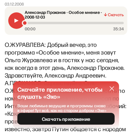
03.12.2008
Александр Проханов - Особое мнение -
Скачать
2008-12-03
00:00
35:34
О.ЖУРАВЛЕВА: Добрый вечер, это
программа «Особое мнение», меня зовут
Ольга Журавлева и в гостях у нас сегодня,
как всегда в этот день, Александр Проханов.
Здравствуйте, Александр Андреевич.
А.ПРОХАНОВ: Здравствуйте, Оля.
Скачайте приложение, чтобы
О.ЖУРАВЛЕВА: Не забывайте нам писать по
слушать «Эхо»
номеру 975-45-45. Кое-кто уже написал по
Интернету. Олег из Башкортостана, рабочий:
Ваши любимые ведущие и программы снова
в эфире! Тут всё, как на старом добром «Эхе»
«Какой бы вопрос вы задали нашему
Скачать приложение
правителю, В.Путину, завтра?» - как
известно, завтра Путин общается с народом