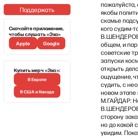
пожалуйста, 
Поддержать
якобы полити
скамье подсу
кого судим-т
Скачайте приложение,
чтобы слушать «Эхо»
В.ШЕНДЕРОВИЧ
Apple
Google
общем, и пар
советские тр
запуски кос
открыть дело
Купить мерч «Эха»:
ощущение, чт
В Европе
судить, с не
В США и Канаде
новом этапе 
М.ГАЙДАР: Но
В.ШЕНДЕРОВИЧ
сторону зака
но до какой 
увидим. Пока