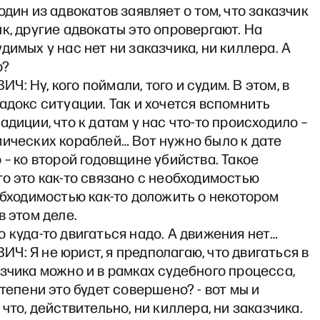
один из адвокатов заявляет о том, что заказчик
к, другие адвокаты это опровергают. На
димых у нас нет ни заказчика, ни киллера. А
о?
: Ну, кого поймали, того и судим. В этом, в
адокс ситуации. Так и хочется вспомнить
адиции, что к датам у нас что-то происходило –
мических кораблей… Вот нужно было к дате
 – ко второй годовщине убийства. Такое
о это как-то связано с необходимостью
обходимостью как-то доложить о некотором
в этом деле.
 куда-то двигаться надо. А движения нет…
: Я не юрист, я предполагаю, что двигаться в
зчика можно и в рамках судебного процесса,
степени это будет совершено? - вот мы и
 что, действительно, ни киллера, ни заказчика.