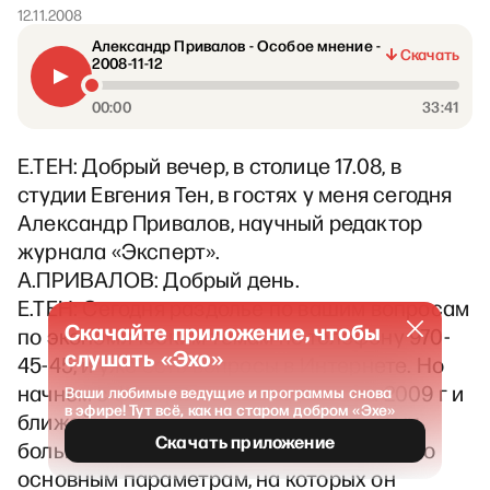
12.11.2008
Александр Привалов - Особое мнение -
Скачать
2008-11-12
00:00
33:41
Е.ТЕН: Добрый вечер, в столице 17.08, в
студии Евгения Тен, в гостях у меня сегодня
Александр Привалов, научный редактор
журнала «Эксперт».
А.ПРИВАЛОВ: Добрый день.
Е.ТЕН: Сегодня раздолье по вашим вопросам
Скачайте приложение, чтобы
по экономическим темам по телефону 970-
слушать «Эхо»
45-45, и уже есть вопросы в Интернете. Но
начнем с федерального бюджета на 2009 г и
Ваши любимые ведущие и программы снова
в эфире! Тут всё, как на старом добром «Эхе»
ближайшие три года, поскольку по нему
Скачать приложение
больше всего вопросов -= в частности, по
основным параметрам, на которых он