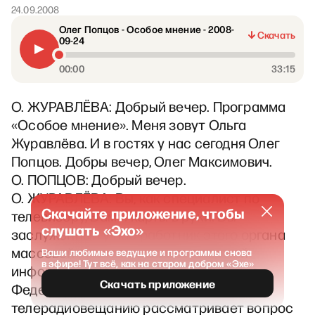
24.09.2008
Олег Попцов - Особое мнение - 2008-
Скачать
09-24
00:00
33:15
О. ЖУРАВЛЁВА: Добрый вечер. Программа
«Особое мнение». Меня зовут Ольга
Журавлёва. И в гостях у нас сегодня Олег
Попцов. Добры вечер, Олег Максимович.
О. ПОПЦОВ: Добрый вечер.
О. ЖУРАВЛЁВА: Вы, как специалист по
Скачайте приложение, чтобы
телевизору, Вам и карты в руки. Вы
слушать «Эхо»
заслуженный у нас работник этого органа
массовой пропаганды или массовой
Ваши любимые ведущие и программы снова
в эфире! Тут всё, как на старом добром «Эхе»
информации. И того и другого. Хорошо.
Скачать приложение
Федеральная конкурсная комиссия по
телерадиовещанию рассматривает вопрос