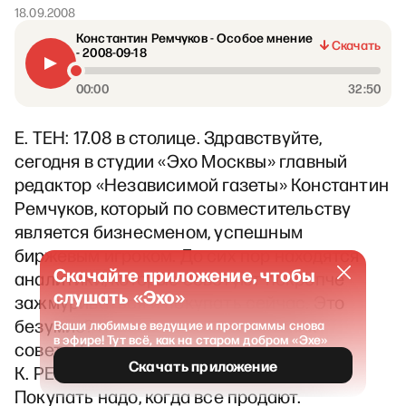
18.09.2008
Константин Ремчуков - Особое мнение
Скачать
- 2008-09-18
00:00
32:50
Е. ТЕН: 17.08 в столице. Здравствуйте,
сегодня в студии «Эхо Москвы» главный
редактор «Независимой газеты» Константин
Ремчуков, который по совместительству
является бизнесменом, успешным
биржевым игроком. До сих пор находятся
Скачайте приложение, чтобы
аналитики, которые советуют покрепче
слушать «Эхо»
зажмуриваться и покупать сейчас. Это
безумие? Какова ваша оценка таких
Ваши любимые ведущие и программы снова
в эфире! Тут всё, как на старом добром «Эхе»
советов?
Скачать приложение
К. РЕМЧУКОВ: Это классический совет.
Покупать надо, когда все продают.