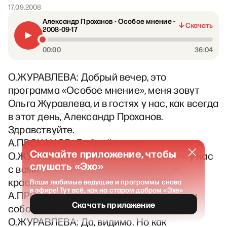
17.09.2008
Александр Проханов - Особое мнение -
Скачать
2008-09-17
00:00
36:04
О.ЖУРАВЛЕВА: Добрый вечер, это
программа «Особое мнение», меня зовут
Ольга Журавлева, и в гостях у нас, как всегда
в этот день, Александр Проханов.
Здравствуйте.
А.ПРОХАНОВ: Добрый вечер.
Скачайте приложение, чтобы
О.ЖУРАВЛЕВА: Александр Андреевич, у нас
слушать «Эхо»
с вами всегда есть какая-то хорошая,
красивая тема, чтобы поглобальнее.
Ваши любимые ведущие и программы снова
в эфире! Тут всё, как на старом добром «Эхе»
А.ПРОХАНОВ: Это потому что вы хороши
Скачать приложение
собой.
О.ЖУРАВЛЕВА: Да, видимо. Но как