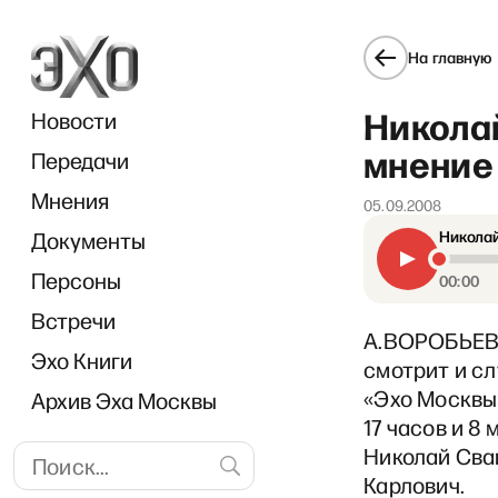
На главную
Никола
Новости
мнение 
Передачи
Мнения
05.09.2008
Документы
Николай
Персоны
00:00
Встречи
А.ВОРОБЬЕВ: 
Эхо Книги
смотрит и с
«Эхо Москвы
Архив Эха Москвы
17 часов и 8
Николай Сван
Карлович.