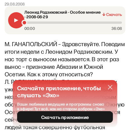
29.08.2008
Леонид Радзиховский - Особое мнение
Скачать
- 2008-08-29
00:00
36:08
М. ГАНАПОЛЬСКИЙ – Здравствуйте. Поводим
итоги недели с Леонидом Радзиховским. У
нас торт с выносом называется. В этот раз
вынос – признание Абхазии и Южной
Осетии. Как к этому относиться?
Л. РАДЗИХОВСКИЙ - Я бы отнесся к этому
Скачайте приложение, чтобы
уже спокойно. Потому что тот несколько
слушать «Эхо»
нездоровый футбольный азарт, с которым
обсуждается, кто признал Абхазию и Южную
Ваши любимые ведущие и программы снова
в эфире! Тут всё, как на старом добром «Эхе»
Осетию, только не признал, он мне кажется
Скачать приложение
сейчас неуместным. Все-таки у многих
людей такая совершенно футбольная