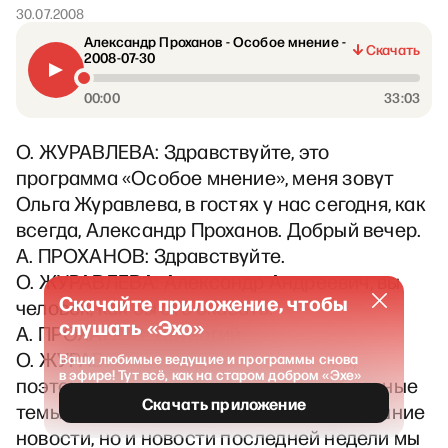
30.07.2008
Александр Проханов - Особое мнение -
Скачать
2008-07-30
00:00
33:03
О. ЖУРАВЛЕВА: Здравствуйте, это
программа «Особое мнение», меня зовут
Ольга Журавлева, в гостях у нас сегодня, как
всегда, Александр Проханов. Добрый вечер.
А. ПРОХАНОВ: Здравствуйте.
О. ЖУРАВЛЕВА: Александр Андреевич, вы
Скачайте приложение, чтобы
человек, как бы это сказать.
слушать «Эхо»
А. ПРОХАНОВ: Двуногий.
О. ЖУРАВЛЕВА: Широкого кругозора,
Ваши любимые ведущие и программы снова
в эфире! Тут всё, как на старом добром «Эхе»
поэтому мы с вами будем такие глобальные
Скачать приложение
темы все последние, не только сегодняшние
новости, но и новости последней недели мы