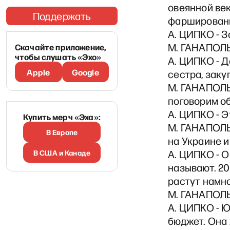
овеянной ве
Поддержать
фаршированн
А. ЦИПКО - З
М. ГАНАПОЛЬ
Скачайте приложение,
чтобы слушать «Эхо»
А. ЦИПКО - Д
Apple
Google
сестра, заку
М. ГАНАПОЛЬ
поговорим об
А. ЦИПКО - Э
Купить мерч «Эха»:
М. ГАНАПОЛЬ
В Европе
на Украине 
В США и Канаде
А. ЦИПКО - О
называют. 20
растут намно
М. ГАНАПОЛЬ
А. ЦИПКО - 
бюджет. Она 