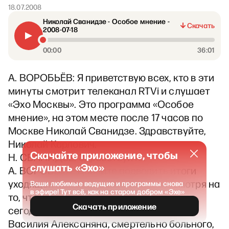
18.07.2008
Николай Сванидзе - Особое мнение -
Скачать
2008-07-18
00:00
36:01
А. ВОРОБЬЁВ: Я приветствую всех, кто в эти
минуты смотрит телеканал RTVi и слушает
«Эхо Москвы». Это программа «Особое
мнение», на этом месте после 17 часов по
Москве Николай Сванидзе. Здравствуйте,
Николай Карлович.
Скачайте приложение, чтобы
Н. СВАНИДЗЕ: Здравствуйте.
слушать «Эхо»
А. ВОРОБЬЁВ: Давайте подводить итоги
уходящей недели. Новости есть, несмотря на
Ваши любимые ведущие и программы снова
в эфире! Тут всё, как на старом добром «Эхе»
то, что это лето. Давайте начнем с
Скачать приложение
сегодняшнего дня. Сегодня суд оставил
Василия Алексаняна, смертельно больного,