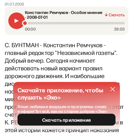
01.07.2008
Константин Ремчуков - Особое мнение
Скачать
- 2008-07-01
00:00
36:03
С. БУНТМАН - Константин Ремчуков -
главный редактор "Независимой газеты".
Добрый вечер. Сегодня начинает
действовать новый вариант правил
дорожного движения. И наибольшие
дискуссии, как сегодня, кстати, дискуссия
Скачайте приложение, чтобы
насчет пьянства за рулем и промилле и
слушать «Эхо»
миллиграмм на тонну крови будет в
программе «Клинч». Есть ли мнение на этот
Ваши любимые ведущие и программы снова
в эфире! Тут всё, как на старом добром «Эхе»
счет?
Скачать приложение
К. РЕМЧУКОВ - Мне самым сомнительным в
этой истории кажется принцип наказания