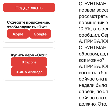
С. БУНТМАН: 
Поддержать
первом засе
рассмотреть
повышении в
Скачайте приложение,
чтобы слушать «Эхо»
10.5%, это с
Apple
Google
сообщил. Се
А. ПРИВАЛОВ
С. БУНТМАН: 
образом, да,
Купить мерч «Эха»:
как можно?
В Европе
А. ПРИВАЛОВ
В США и Канаде
вогнать в бо
сейчас она в
недели была
апрель, по а
сейчас она с
должно. Это