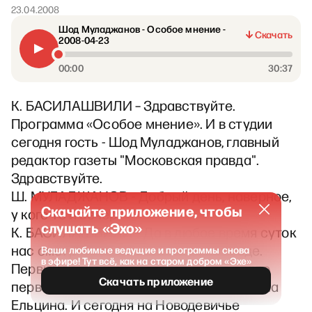
23.04.2008
Шод Муладжанов - Особое мнение -
Скачать
2008-04-23
00:00
30:37
К. БАСИЛАШВИЛИ – Здравствуйте.
Программа «Особое мнение». И в студии
сегодня гость - Шод Муладжанов, главный
редактор газеты "Московская правда".
Здравствуйте.
Ш. МУЛАДЖАНОВ - Добрый день, наверное,
Скачайте приложение, чтобы
у кого-то и вечер.
слушать «Эхо»
К. БАСИЛАШВИЛИ – Да в любое время суток
нас смотрят и слушают всегда и везде.
Ваши любимые ведущие и программы снова
в эфире! Тут всё, как на старом добром «Эхе»
Первый вопрос, сегодня год как не стало
Скачать приложение
первого президента Бориса Николаевича
Ельцина. И сегодня на Новодевичье