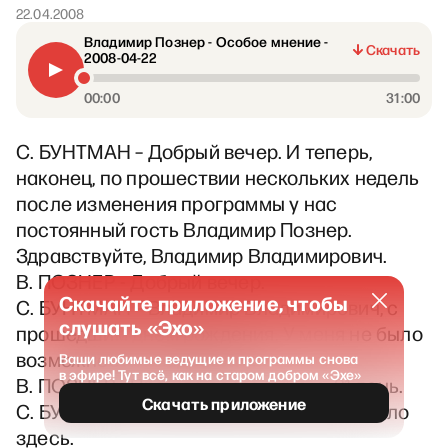
22.04.2008
Владимир Познер - Особое мнение -
Скачать
2008-04-22
00:00
31:00
С. БУНТМАН – Добрый вечер. И теперь,
наконец, по прошествии нескольких недель
после изменения программы у нас
постоянный гость Владимир Познер.
Здравствуйте, Владимир Владимирович.
В. ПОЗНЕР - Добрый вечер.
Скачайте приложение, чтобы
С. БУНТМАН – Владимир Владимирович, с
слушать «Эхо»
прошедшим днем рождения. У меня не было
возможности поздравить.
Ваши любимые ведущие и программы снова
в эфире! Тут всё, как на старом добром «Эхе»
В. ПОЗНЕР - Прошло всего ничего, 21 день.
Скачать приложение
С. БУНТМАН – Ровно столько вас и не было
здесь.