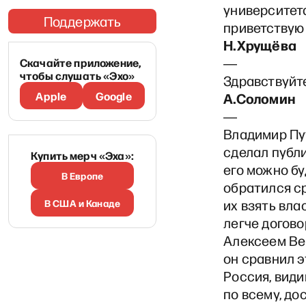
университет
Поддержать
приветствую 
Н.Хрущёва
―
Скачайте приложение,
чтобы слушать «Эхо»
Здравствуйт
Apple
Google
А.Соломин
―
Владимир Пу
сделал публ
Купить мерч «Эха»:
его можно бу
В Европе
обратился с
В США и Канаде
их взять влас
легче догово
Алексеем Вен
он сравнил э
Россия, види
по всему, до