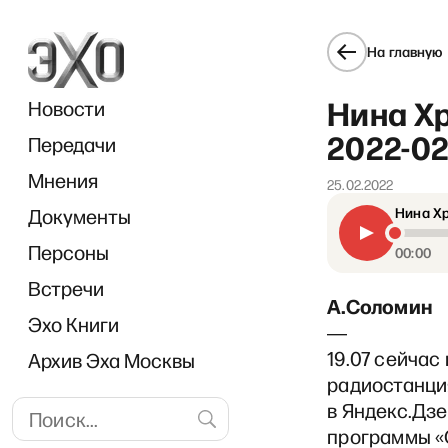
На главную
Нина Хр
Новости
2022-02
Передачи
Мнения
25.02.2022
Документы
Нина Хр
Персоны
00:00
Встречи
А.Соломин
Эхо Книги
―
19.07 сейчас
Архив Эха Москвы
радиостанция
в Яндекс.Дзе
программы «