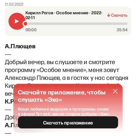
11.02.2022
Кирилл Рогов - Особое мнение - 2022-
Скачать
02-11
00:00
35:54
А.Плющев
―
Добрый вечер, вы слушаете и смотрите
программу «Особое мнение», меня зовут
Александр Плющев, а в гостях у нас сегодня
Кирилл Логов, политолог. Кирилл, добрый
Скачайте приложение, чтобы
вечер.
слушать «Эхо»
К.Рогов
―
Ваши любимые ведущие и программы снова
в эфире! Тут всё, как на старом добром «Эхе»
Добрый вечер.
Скачать приложение
А.Плющев
―