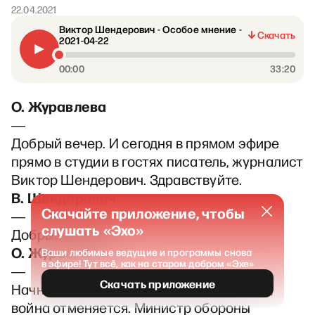
22.04.2021
Виктор Шендерович - Особое мнение -
Скачать
2021-04-22
00:00
33:20
О. Журавлева
―
Добрый вечер. И сегодня в прямом эфире
прямо в студии в гостях писатель, журналист
Виктор Шендерович. Здравствуйте.
В. Шендерович
Скачайте приложение, чтобы
―
слушать «Эхо»
Добрый вечер.
О. Журавлева
Ваши любимые ведущие и программы снова
в эфире! Тут всё, как на старом добром «Эхе»
―
Скачать приложение
Начнем сразу с главного. Судя по всему,
война отменяется. Министр обороны