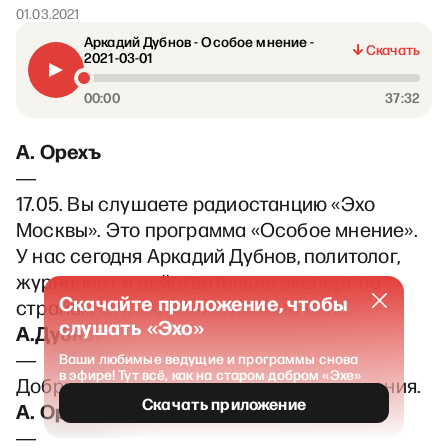
01.03.2021
Аркадий Дубнов - Особое мнение -
Скачать
2021-03-01
00:00
37:32
А. Орехъ
―
17.05. Вы слушаете радиостанцию «Эхо
Москвы». Это программа «Особое мнение».
У нас сегодня Аркадий Дубнов, политолог,
журналист и действительно эксперт по
Скачайте приложение, чтобы
странам СНГ. Аркадий, добрый день.
слушать «Эхо»
А.Дубнов
―
Ваши любимые ведущие и программы снова
в эфире! Тут всё, как на старом добром «Эхе»
Добрый день, Олег. Антон, прошу прощения.
Скачать приложение
А. Орехъ
―