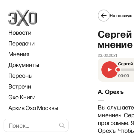
На главную
Сергей
Новости
мнение 
Передачи
Мнения
23.02.2021
Документы
Сергей 
«В 
Персоны
00:00
Встречи
А. Орехъ
Эхо Книги
―
Вы слушаете
Архив Эха Москвы
мнение». Сер
программе. Я
Орехъ. Чтобы