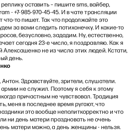
 реплику оставить – пишите sms, вайбер,
ram - +7-985-970-45-45. И в чате трансляции
т что-то пишет. Так что продолжайте это
удем за вами следить потихонечку. И какие-то
росов, безусловно, зададим. Ну, естественно,
ечает сегодня 23-е число, я поздравляю. Как я
й Алексашенко не из числа этих людей. Кстати,
ый день.
енко
 Антон. Здравствуйте, зрители, слушатели.
 в армии не служил. Поэтому я себя к этому
когда причастным не чувствовал. Традиция
ь, меня в последнее время ругают, что
раздники это вообще неполиткорректно и что
ли ни день матери праздновать не очень
день матери можно, а день женщины - нельзя.