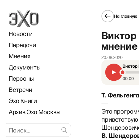
На главную
Виктор
Новости
мнение 
Передачи
Мнения
20.08.2020
Документы
Виктор 
Персоны
00:00
Встречи
Т. Фельгенг
Эхо Книги
―
Это программ
Архив Эха Москвы
приветствую 
Шендеровича
В. Шендеро