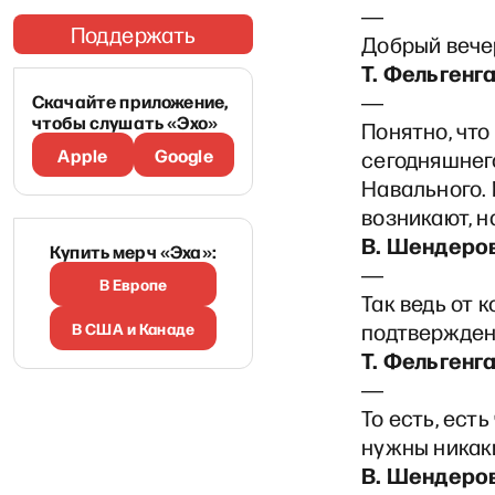
―
Поддержать
Добрый вечер
Т. Фельгенг
―
Скачайте приложение,
чтобы слушать «Эхо»
Понятно, что
Apple
Google
сегодняшнего
Навального. 
возникают, н
В. Шендеро
Купить мерч «Эха»:
―
В Европе
Так ведь от к
В США и Канаде
подтвержден
Т. Фельгенг
―
То есть, есть
нужны никак
В. Шендеро