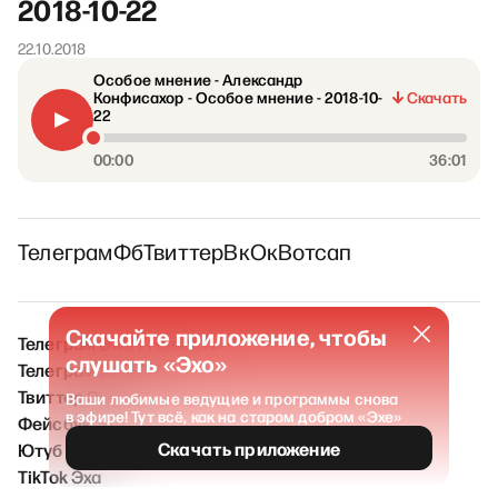
2018-10-22
22.10.2018
Особое мнение - Александр
Конфисахор - Особое мнение - 2018-10-
Скачать
22
00:00
36:01
Телеграм
Фб
Твиттер
Вк
Ок
Вотсап
Скачайте приложение, чтобы
Телеграм ЭХО / Новости
слушать «Эхо»
Телеграм ЭХО FM
Твиттер Эха
Ваши любимые ведущие и программы снова
в эфире! Тут всё, как на старом добром «Эхе»
Фейсбук Эха
Скачать приложение
Ютуб Эха
TikTok Эха