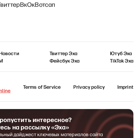
Твиттер
Вк
Ок
Вотсап
 Новости
Твиттер Эха
Ютуб Эха
FM
Фейсбук Эха
TikTok Эха
Terms of Service
Privacy policy
Imprint
line
пропустить интересное?
есь на рассылку «Эха»
льный дайджест ключевых материалов сайта