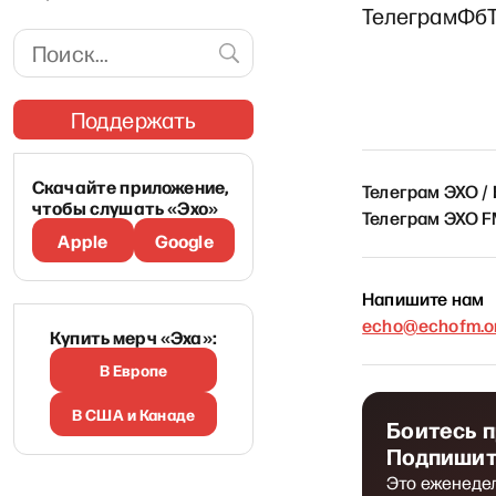
Телеграм
Фб
Поддержать
Скачайте приложение,
Телеграм ЭХО /
чтобы слушать «Эхо»
Телеграм ЭХО 
Apple
Google
Напишите нам
echo@echofm.on
Купить мерч «Эха»:
В Европе
В США и Канаде
Боитесь 
Подпишит
Это еженеде