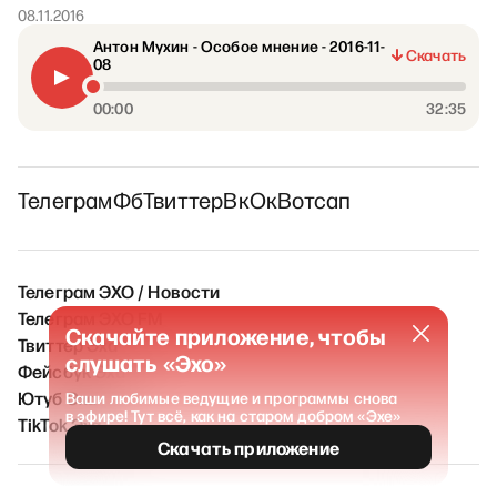
08.11.2016
Антон Мухин - Особое мнение - 2016-11-
Скачать
08
00:00
32:35
Телеграм
Фб
Твиттер
Вк
Ок
Вотсап
Телеграм ЭХО / Новости
Телеграм ЭХО FM
Скачайте приложение, чтобы
Твиттер Эха
слушать «Эхо»
Фейсбук Эха
Ютуб Эха
Ваши любимые ведущие и программы снова
в эфире! Тут всё, как на старом добром «Эхе»
TikTok Эха
Скачать приложение