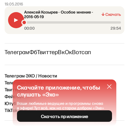
19.05.2016
Алексей Козырев - Особое мнение -
Скачать
2016-05-19
00:00
29:54
Телеграм
Фб
Твиттер
Вк
Ок
Вотсап
Телеграм ЭХО / Новости
Телеграм ЭХО FM
Скачайте приложение, чтобы
Твиттер Эха
слушать «Эхо»
Фейсбук Эха
Ютуб Эха
Ваши любимые ведущие и программы снова
в эфире! Тут всё, как на старом добром «Эхе»
TikTok Эха
Скачать приложение